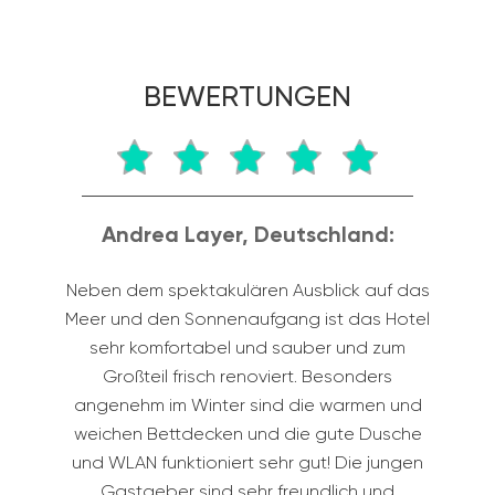
BEWERTUNGEN
Andrea Layer, Deutschland:
Vict
n dem spektakulären Ausblick auf das
Die näh
 und den Sonnenaufgang ist das Hotel
und 
ehr komfortabel und sauber und zum
vermute 
Großteil frisch renoviert. Besonders
zuvorkom
enehm im Winter sind die warmen und
Urlau
chen Bettdecken und die gute Dusche
Hotel
 WLAN funktioniert sehr gut! Die jungen
hohen A
Gastgeber sind sehr freundlich und
be